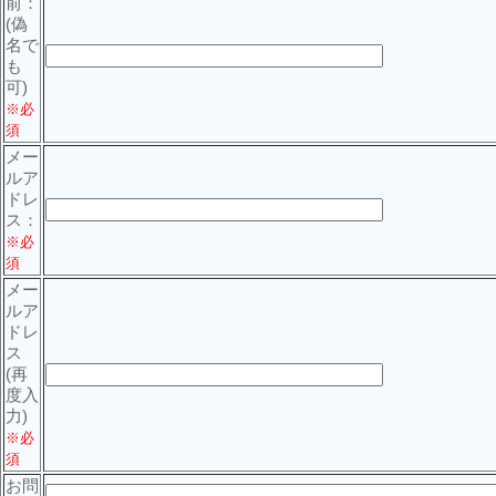
前：
(偽
名で
も
可)
※必
須
メー
ルア
ドレ
ス：
※必
須
メー
ルア
ドレ
ス
(再
度入
力)
※必
須
お問