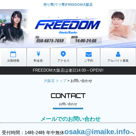
売り専(ウリ専)FREEDOM大阪店
出勤情報
料金表
アクセス
ご予約
アルバイト募集
FREEDOM大阪店は連日14:00～OPEN!!
大阪店 トップ
>
お問い合わせ
CONTACT
お問い合わせ
メールでのお問い合わせ
osaka@imaike.info
受付時間：14時-24時 年中無休
へ